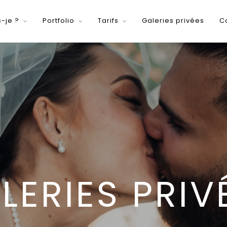
s-je ?
Portfolio
Tarifs
Galeries privées
C
LERIES PRIV