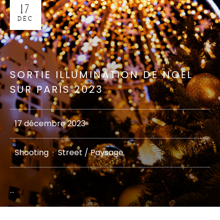
17
DÉC
SORTIE ILLUMINATION DE NOËL
SUR PARIS 2023
17 décembre 2023
Shooting
·
Street / Paysage
...