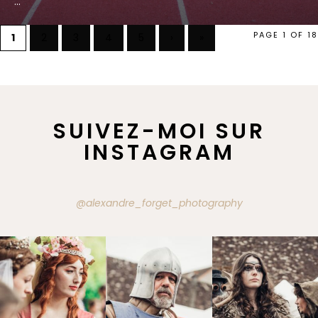
...
PAGE 1 OF 18
1
2
3
4
5
›
»
SUIVEZ-MOI SUR
INSTAGRAM
@alexandre_forget_photography