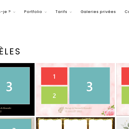
s-je ?
Portfolio
Tarifs
Galeries privées
C
ÈLES