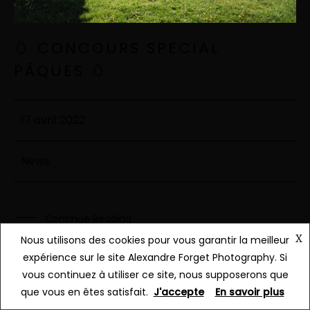
🥚 CONCOURS SPECIAL
PÂQUES 🥚
17 avril 2022
News
Continue Reading
X
Nous utilisons des cookies pour vous garantir la meilleur
expérience sur le site Alexandre Forget Photography. Si
vous continuez à utiliser ce site, nous supposerons que
que vous en êtes satisfait.
J'accepte
En savoir plus