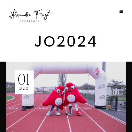
JO2024
01
DÉC