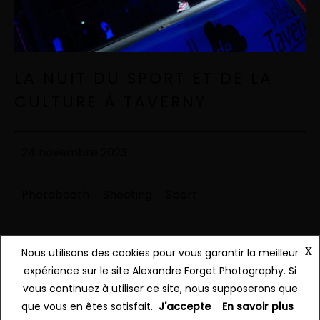
LA NUIT DU SPORT ET DE LA
CULTURE À TAVERNY
24 novembre 2023
Photobooth
·
Shooting
·
Sport
X
Nous utilisons des cookies pour vous garantir la meilleur
Continue Reading
expérience sur le site Alexandre Forget Photography. Si
vous continuez à utiliser ce site, nous supposerons que
que vous en êtes satisfait.
J'accepte
En savoir plus