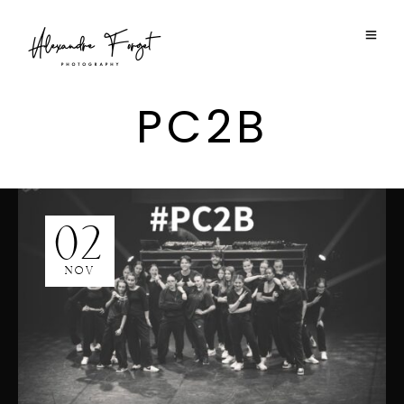
PC2B
02
NOV