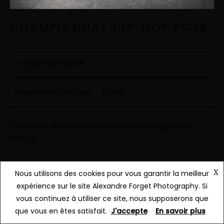
CHAMPIONNAT HIP-HOP PC2B
2 novembre 2024
Regards et Partage
·
Sport
Couverture du championnat PC2B avec Regards et
Partage
Continue Reading
X
Nous utilisons des cookies pour vous garantir la meilleur
expérience sur le site Alexandre Forget Photography. Si
vous continuez à utiliser ce site, nous supposerons que
que vous en êtes satisfait.
J'accepte
En savoir plus