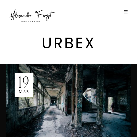
URBEX
19
MAR