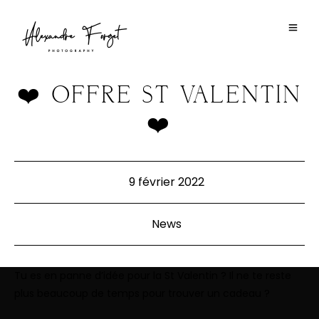
❤️ OFFRE ST VALENTIN
❤️
9 février 2022
News
Tu es en panne d’idée pour la St Valentin ? Il ne te reste
plus beaucoup de temps pour trouver un cadeau ?