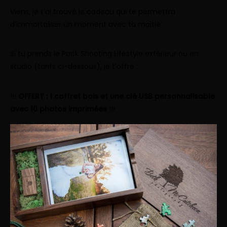
Viens, je t’ai trouvé le cadeau qui te permettra
d’immortaliser un moment avec ta moitié :
Si tu prends le
Pack Shooting Lifestyle extérieur ou en
studio
(tarifs ci-dessous), je t’offre :
!!!
OFFERT : 1 coffret bois et une clé USB personnalisable
avec 10 photos imprimées
!!!