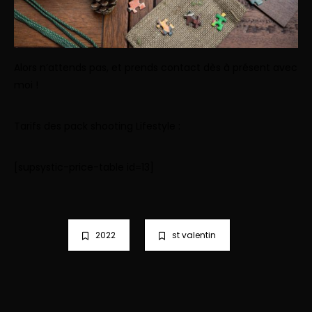
Alors n’attends pas, et
prends contact
dès à présent avec
moi !
Tarifs des pack shooting Lifestyle :
[supsystic-price-table id=13]
2022
st valentin