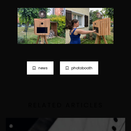
news
photobooth
RELATED ARTICLES