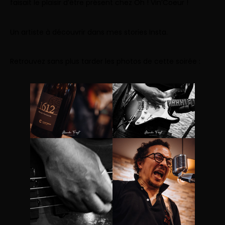
faisait le plaisir d’être présent chez
Oh ! Vin’Coeur !
Un artiste à découvrir dans mes stories
Insta
.
Retrouvez sans plus tarder les photos de cette soirée :