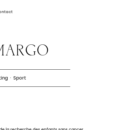
ontact
 MARGO
ting
·
Sport
de la recherche des enfants sans cancer.