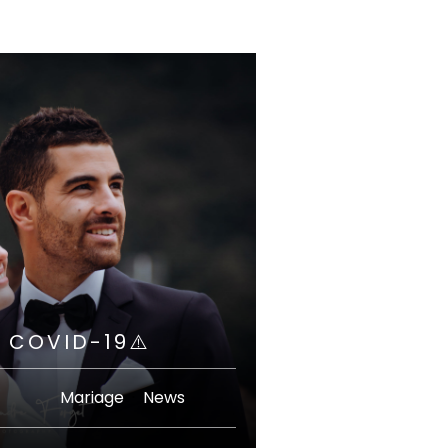
 COVID-19⚠️
Mariage
·
News