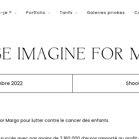
s-je ?
Portfolio
Tarifs
Galeries privées
C
E IMAGINE FOR
mbre 2022
Shoo
or Margo pour lutter contre le cancer des enfants.
succès avec pas moins de 2 160 000 d’euros rapporté au profit 