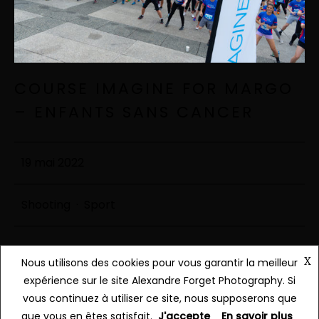
COURSE IMAGINE FOR MARGO
– ENFANTS SANS CANCER
19 mai 2022
Shooting
·
Sport
X
Nous utilisons des cookies pour vous garantir la meilleur
Continue Reading
expérience sur le site Alexandre Forget Photography. Si
vous continuez à utiliser ce site, nous supposerons que
que vous en êtes satisfait.
J'accepte
En savoir plus