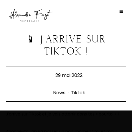
📱 J’ARRIVE SUR
TIKTOK !
29 mai 2022
News
·
Tiktok
J’arrive sur Tiktok et je vais atterrir dans tes « pourtoi » !
Abonne-toi, on va passer un bon moment toi et moi !