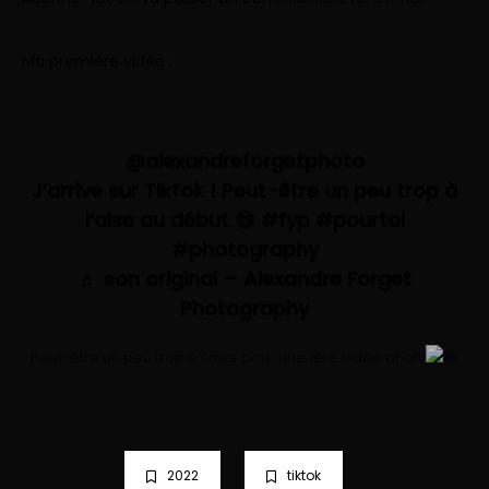
Ma première vidéo :
@alexandreforgetphoto
J’arrive sur Tiktok ! Peut-être un peu trop à
l’aise au début 😅
#fyp
#pourtoi
#photography
♬ son original – Alexandre Forget
Photography
Peut-être un peu trop à l’aise pour une 1ère vidéo ahah
2022
tiktok